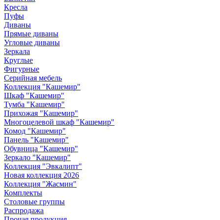
Кресла
Пуфы
Диваны
Прямые диваны
Угловые диваны
Зеркала
Круглые
Фигурные
Серийная мебель
Коллекция "Кашемир"
Шкаф "Кашемир"
Тумба "Кашемир"
Прихожая "Кашемир"
Многоцелевой шкаф "Кашемир"
Комод "Кашемир"
Панель "Кашемир"
Обувница "Кашемир"
Зеркало "Кашемир"
Коллекция "Эвкалипт"
Новая коллекция 2026
Коллекция "Жасмин"
Комплекты
Столовые группы
Распродажа
Прочая продукция