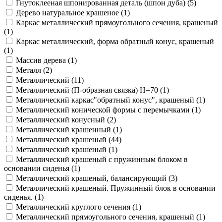
Гнутоклееная шпонированная деталь (шпон дуба) (
5
)
Дерево натуральное крашеное (
1
)
Каркас металлический прямоугольного сечения, крашеный
(
1
)
Каркас металлический, форма обратный конус, крашеный
(
1
)
Массив дерева (
1
)
Металл (
2
)
Металлический (
11
)
Металлический (П-образная связка) Н=70 (
1
)
Металлический каркас"обратный конус", крашеный (
1
)
Металлический конической формы с перемычками (
1
)
Металлический конусный (
2
)
Металлический крашенный (
1
)
Металлический крашеный (
44
)
Металлический крашеный (
1
)
Металлический крашеный с пружинным блоком в
основании сиденья (
1
)
Металлический крашеный, балансирующий (
3
)
Металлический крашеный. Пружинный блок в основании
сиденья. (
1
)
Металлический круглого сечения (
1
)
Металлический прямоугольного сечения, крашеный (
1
)