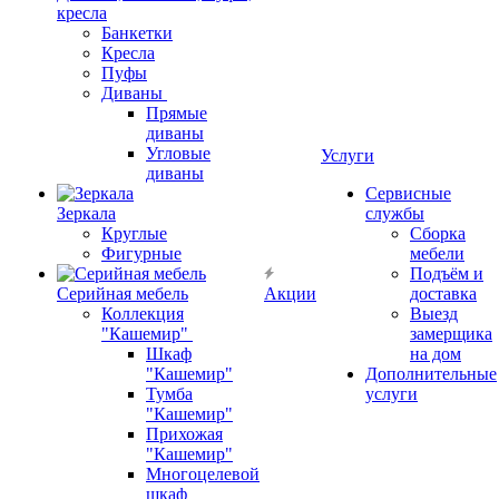
кресла
Банкетки
Кресла
Пуфы
Диваны
Прямые
диваны
Угловые
Услуги
диваны
Сервисные
Зеркала
службы
Круглые
Сборка
Фигурные
мебели
Подъём и
Серийная мебель
Акции
доставка
Коллекция
Выезд
"Кашемир"
замерщика
Шкаф
на дом
"Кашемир"
Дополнительные
Тумба
услуги
"Кашемир"
Прихожая
"Кашемир"
Многоцелевой
шкаф