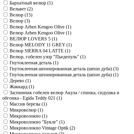
Бархатный велюр (
1
)
Вельвет (
2
)
Велюр (
15
)
Велюр (
3
)
Велюр Arben Kengoo Olive (
1
)
Велюр Arben Kengoo Olive (
1
)
ВЕЛЮР LOVERS 5 (
1
)
Велюр MELODY 11 GREY (
1
)
Велюр SIERRA 04 LATTE (
1
)
Велюр, гобелен узор "Пьедепуль" (
1
)
Гнутоклееная деталь (
1
)
Гнутоклееная шпонированная деталь (шпон дуба) (
3
)
Гнутоклееная шпонированная деталь (шпон дуба) (
1
)
Дерево (
1
)
Жаккард (
1
)
Заспинник гобелен велюр Акула / спинка, сидушка и
обгонка - Egida Teddy 021 (
1
)
Массив березы (
1
)
Микровелюр (
1
)
Микроволокно (
1
)
Микроволокно "Букле" (
1
)
Микроволокно Vintage Optik (
2
)
Микроволокно вельвет (
2
)