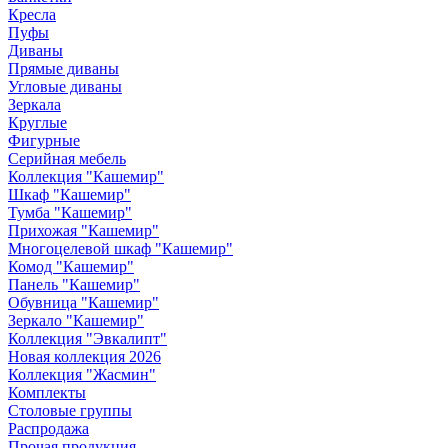
Кресла
Пуфы
Диваны
Прямые диваны
Угловые диваны
Зеркала
Круглые
Фигурные
Серийная мебель
Коллекция "Кашемир"
Шкаф "Кашемир"
Тумба "Кашемир"
Прихожая "Кашемир"
Многоцелевой шкаф "Кашемир"
Комод "Кашемир"
Панель "Кашемир"
Обувница "Кашемир"
Зеркало "Кашемир"
Коллекция "Эвкалипт"
Новая коллекция 2026
Коллекция "Жасмин"
Комплекты
Столовые группы
Распродажа
Прочая продукция