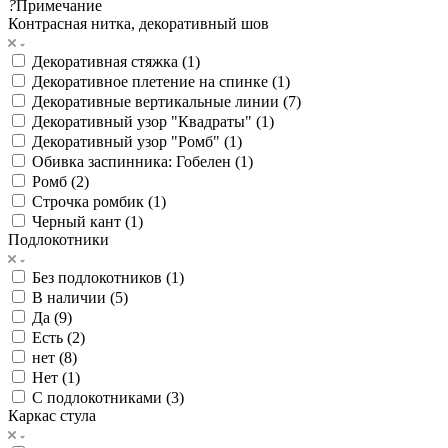
?
Примечание
Контрасная нитка, декоративный шов
Декоративная стяжка (
1
)
Декоративное плетение на спинке (
1
)
Декоративные вертикальные линии (
7
)
Декоративный узор "Квадраты" (
1
)
Декоративный узор "Ромб" (
1
)
Обивка заспинника: Гобелен (
1
)
Ромб (
2
)
Строчка ромбик (
1
)
Черный кант (
1
)
Подлокотники
Без подлокотников (
1
)
В наличии (
5
)
Да (
9
)
Есть (
2
)
нет (
8
)
Нет (
1
)
С подлокотниками (
3
)
Каркас стула