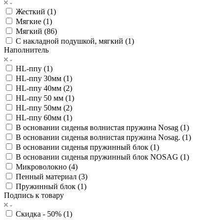
Жесткий (
1
)
Мягкие (
1
)
Мягкий (
86
)
С накладной подушкой, мягкий (
1
)
Наполнитель
HL-ппу (
1
)
HL-ппу 30мм (
1
)
HL-ппу 40мм (
2
)
HL-ппу 50 мм (
1
)
HL-ппу 50мм (
2
)
HL-ппу 60мм (
1
)
В основании сиденья волнистая пружина Nosag (
1
)
В основании сиденья волнистая пружина Nosag. (
1
)
В основании сиденья пружинный блок (
1
)
В основании сиденья пружинный блок NOSAG (
1
)
Микроволокно (
4
)
Пенный материал (
3
)
Пружинный блок (
1
)
Подпись к товару
Скидка - 50% (
1
)