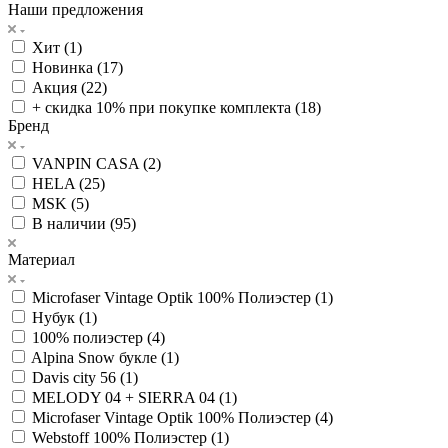
Наши предложения
Хит (
1
)
Новинка (
17
)
Акция (
22
)
+ скидка 10% при покупке комплекта (
18
)
Бренд
VANPIN CASA (
2
)
HELA (
25
)
MSK (
5
)
В наличии (
95
)
Материал
Microfaser Vintage Optik 100% Полиэстер (
1
)
Нубук (
1
)
100% полиэстер (
4
)
Alpina Snow букле (
1
)
Davis city 56 (
1
)
MELODY 04 + SIERRA 04 (
1
)
Microfaser Vintage Optik 100% Полиэстер (
4
)
Webstoff 100% Полиэстер (
1
)