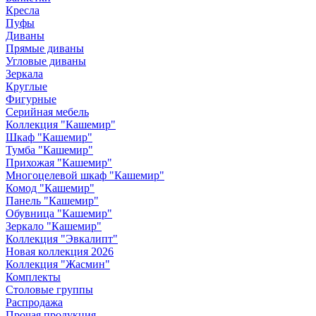
Кресла
Пуфы
Диваны
Прямые диваны
Угловые диваны
Зеркала
Круглые
Фигурные
Серийная мебель
Коллекция "Кашемир"
Шкаф "Кашемир"
Тумба "Кашемир"
Прихожая "Кашемир"
Многоцелевой шкаф "Кашемир"
Комод "Кашемир"
Панель "Кашемир"
Обувница "Кашемир"
Зеркало "Кашемир"
Коллекция "Эвкалипт"
Новая коллекция 2026
Коллекция "Жасмин"
Комплекты
Столовые группы
Распродажа
Прочая продукция