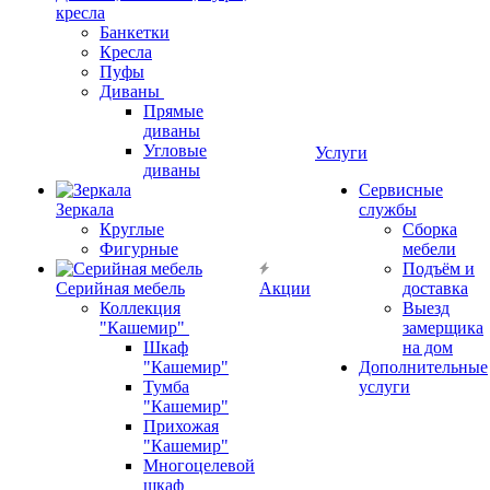
кресла
Банкетки
Кресла
Пуфы
Диваны
Прямые
диваны
Угловые
Услуги
диваны
Сервисные
Зеркала
службы
Круглые
Сборка
Фигурные
мебели
Подъём и
Серийная мебель
Акции
доставка
Коллекция
Выезд
"Кашемир"
замерщика
Шкаф
на дом
"Кашемир"
Дополнительные
Тумба
услуги
"Кашемир"
Прихожая
"Кашемир"
Многоцелевой
шкаф