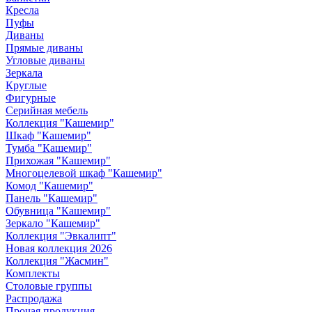
Кресла
Пуфы
Диваны
Прямые диваны
Угловые диваны
Зеркала
Круглые
Фигурные
Серийная мебель
Коллекция "Кашемир"
Шкаф "Кашемир"
Тумба "Кашемир"
Прихожая "Кашемир"
Многоцелевой шкаф "Кашемир"
Комод "Кашемир"
Панель "Кашемир"
Обувница "Кашемир"
Зеркало "Кашемир"
Коллекция "Эвкалипт"
Новая коллекция 2026
Коллекция "Жасмин"
Комплекты
Столовые группы
Распродажа
Прочая продукция