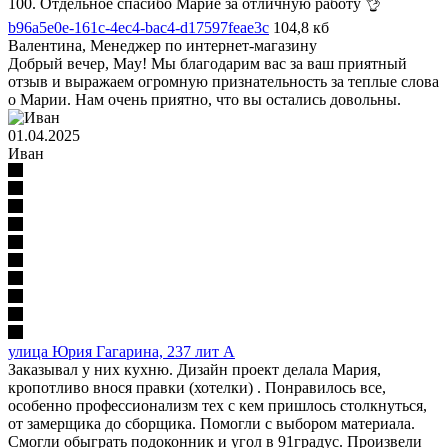
100. Отдельное спасибо Марие за отличную работу 👌
b96a5e0e-161c-4ec4-bac4-d17597feae3c
104,8 кб
Валентина
, Менеджер по интернет-магазину
Добрый вечер, May! Мы благодарим вас за ваш приятный
отзыв и выражаем огромную признательность за теплые слова
о Марии. Нам очень приятно, что вы остались довольны.
01.04.2025
Иван
улица Юрия Гагарина, 237 лит А
Заказывал у них кухню. Дизайн проект делала Мария,
кропотливо внося правки (хотелки) . Понравилось все,
особенно профессионализм тех с кем пришлось столкнуться,
от замерщика до сборщика. Помогли с выбором материала.
Смогли обыграть подоконник и угол в 91градус. Произвели