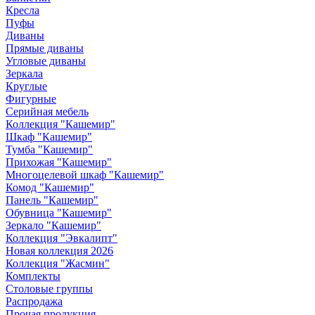
Кресла
Пуфы
Диваны
Прямые диваны
Угловые диваны
Зеркала
Круглые
Фигурные
Серийная мебель
Коллекция "Кашемир"
Шкаф "Кашемир"
Тумба "Кашемир"
Прихожая "Кашемир"
Многоцелевой шкаф "Кашемир"
Комод "Кашемир"
Панель "Кашемир"
Обувница "Кашемир"
Зеркало "Кашемир"
Коллекция "Эвкалипт"
Новая коллекция 2026
Коллекция "Жасмин"
Комплекты
Столовые группы
Распродажа
Прочая продукция