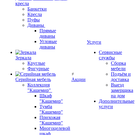
кресла
Банкетки
Кресла
Пуфы
Диваны
Прямые
диваны
Угловые
Услуги
диваны
Сервисные
Зеркала
службы
Круглые
Сборка
Фигурные
мебели
Подъём и
Серийная мебель
Акции
доставка
Коллекция
Выезд
"Кашемир"
замерщика
Шкаф
на дом
"Кашемир"
Дополнительные
Тумба
услуги
"Кашемир"
Прихожая
"Кашемир"
Многоцелевой
шкаф