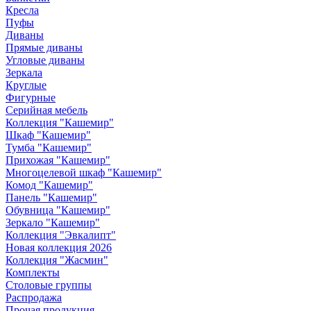
Кресла
Пуфы
Диваны
Прямые диваны
Угловые диваны
Зеркала
Круглые
Фигурные
Серийная мебель
Коллекция "Кашемир"
Шкаф "Кашемир"
Тумба "Кашемир"
Прихожая "Кашемир"
Многоцелевой шкаф "Кашемир"
Комод "Кашемир"
Панель "Кашемир"
Обувница "Кашемир"
Зеркало "Кашемир"
Коллекция "Эвкалипт"
Новая коллекция 2026
Коллекция "Жасмин"
Комплекты
Столовые группы
Распродажа
Прочая продукция