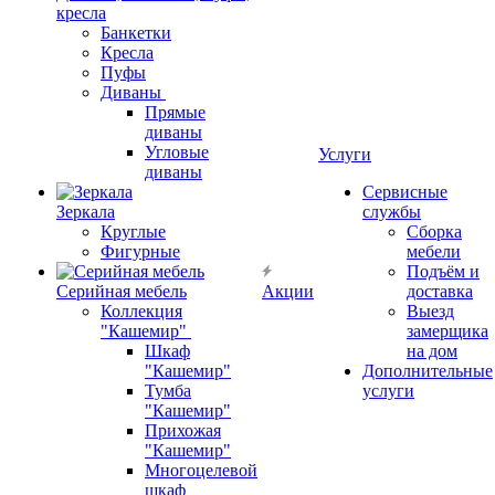
кресла
Банкетки
Кресла
Пуфы
Диваны
Прямые
диваны
Угловые
Услуги
диваны
Сервисные
Зеркала
службы
Круглые
Сборка
Фигурные
мебели
Подъём и
Серийная мебель
Акции
доставка
Коллекция
Выезд
"Кашемир"
замерщика
Шкаф
на дом
"Кашемир"
Дополнительные
Тумба
услуги
"Кашемир"
Прихожая
"Кашемир"
Многоцелевой
шкаф