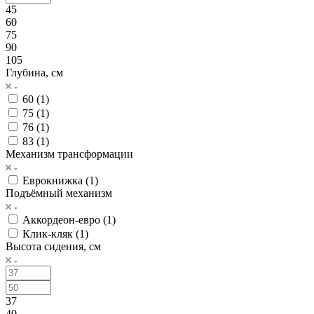
45
60
75
90
105
Глубина, см
60 (
1
)
75 (
1
)
76 (
1
)
83 (
1
)
Механизм трансформации
Еврокнижка (
1
)
Подъёмный механизм
Аккордеон-евро (
1
)
Клик-кляк (
1
)
Высота сидения, см
37
40