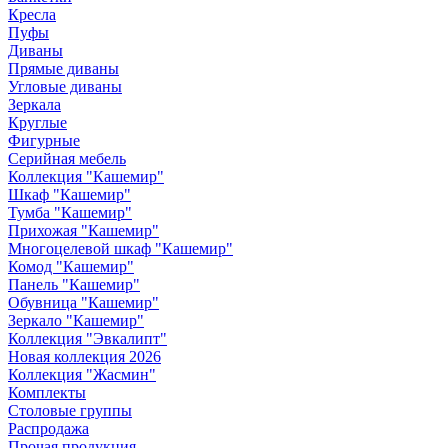
Кресла
Пуфы
Диваны
Прямые диваны
Угловые диваны
Зеркала
Круглые
Фигурные
Серийная мебель
Коллекция "Кашемир"
Шкаф "Кашемир"
Тумба "Кашемир"
Прихожая "Кашемир"
Многоцелевой шкаф "Кашемир"
Комод "Кашемир"
Панель "Кашемир"
Обувница "Кашемир"
Зеркало "Кашемир"
Коллекция "Эвкалипт"
Новая коллекция 2026
Коллекция "Жасмин"
Комплекты
Столовые группы
Распродажа
Прочая продукция