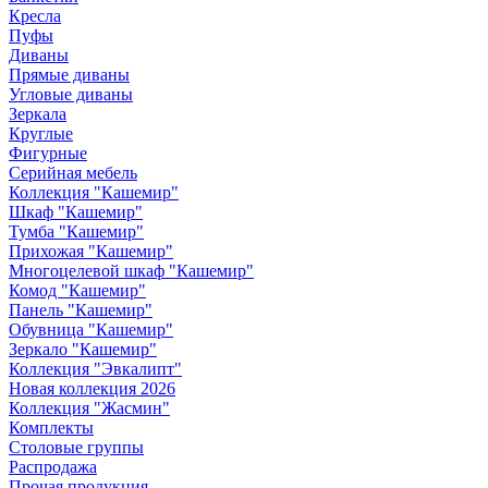
Кресла
Пуфы
Диваны
Прямые диваны
Угловые диваны
Зеркала
Круглые
Фигурные
Серийная мебель
Коллекция "Кашемир"
Шкаф "Кашемир"
Тумба "Кашемир"
Прихожая "Кашемир"
Многоцелевой шкаф "Кашемир"
Комод "Кашемир"
Панель "Кашемир"
Обувница "Кашемир"
Зеркало "Кашемир"
Коллекция "Эвкалипт"
Новая коллекция 2026
Коллекция "Жасмин"
Комплекты
Столовые группы
Распродажа
Прочая продукция