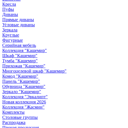
Кресла
Пуфы
Диваны
Прямые диваны
Угловые диваны
Зеркала
Круглые
Фигурные
Серийная мебель
Коллекция "Кашемир"
Шкаф "Кашемир"
Тумба "Кашемир"
Прихожая "Кашемир"
Многоцелевой шкаф "Кашемир"
Комод "Кашемир"
Панель "Кашемир"
Обувница "Кашемир"
Зеркало "Кашемир"
Коллекция "Эвкалипт"
Новая коллекция 2026
Коллекция "Жасмин"
Комплекты
Столовые группы
Распродажа
Прочая продукция