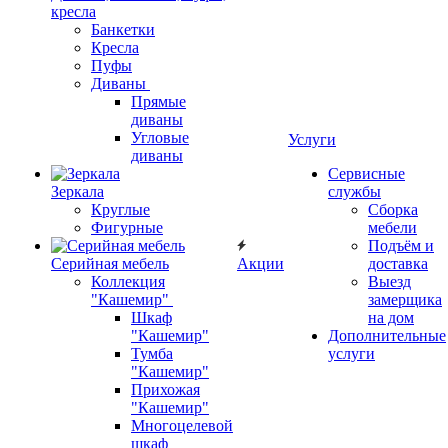
кресла
Банкетки
Кресла
Пуфы
Диваны
Прямые
диваны
Угловые
Услуги
диваны
Сервисные
Зеркала
службы
Круглые
Сборка
Фигурные
мебели
Подъём и
Серийная мебель
Акции
доставка
Коллекция
Выезд
"Кашемир"
замерщика
Шкаф
на дом
"Кашемир"
Дополнительные
Тумба
услуги
"Кашемир"
Прихожая
"Кашемир"
Многоцелевой
шкаф