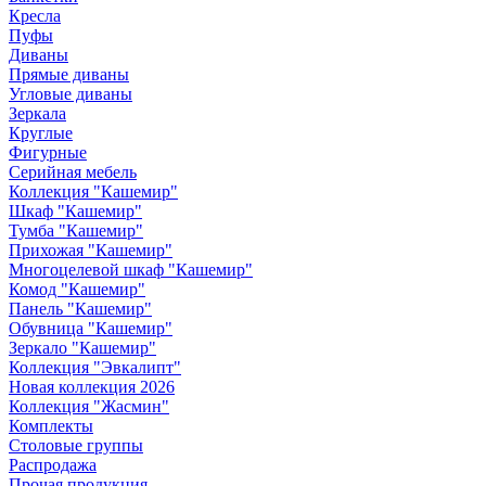
Кресла
Пуфы
Диваны
Прямые диваны
Угловые диваны
Зеркала
Круглые
Фигурные
Серийная мебель
Коллекция "Кашемир"
Шкаф "Кашемир"
Тумба "Кашемир"
Прихожая "Кашемир"
Многоцелевой шкаф "Кашемир"
Комод "Кашемир"
Панель "Кашемир"
Обувница "Кашемир"
Зеркало "Кашемир"
Коллекция "Эвкалипт"
Новая коллекция 2026
Коллекция "Жасмин"
Комплекты
Столовые группы
Распродажа
Прочая продукция