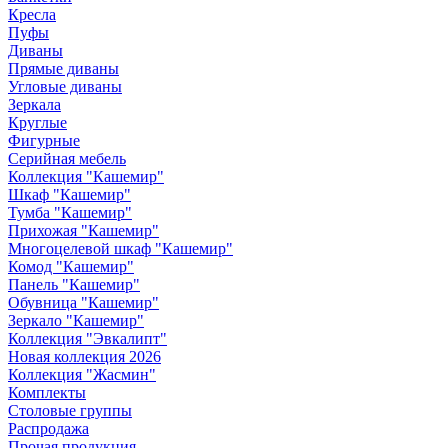
Кресла
Пуфы
Диваны
Прямые диваны
Угловые диваны
Зеркала
Круглые
Фигурные
Серийная мебель
Коллекция "Кашемир"
Шкаф "Кашемир"
Тумба "Кашемир"
Прихожая "Кашемир"
Многоцелевой шкаф "Кашемир"
Комод "Кашемир"
Панель "Кашемир"
Обувница "Кашемир"
Зеркало "Кашемир"
Коллекция "Эвкалипт"
Новая коллекция 2026
Коллекция "Жасмин"
Комплекты
Столовые группы
Распродажа
Прочая продукция