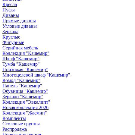
Кресла
Пуфы
Диваны
Прямые диваны
Угловые диваны
Зеркала
Круглые
Фигурные
Серийная мебель
Коллекция "Кашемир"
Шкаф "Кашемир"
Тумба "Кашемир"
Прихожая "Кашемир"
Многоцелевой шкаф "Кашемир"
Комод "Кашемир"
Панель "Кашемир"
Обувница "Кашемир"
Зеркало "Кашемир"
Коллекция "Эвкалипт"
Новая коллекция 2026
Коллекция "Жасмин"
Комплекты
Столовые группы
Распродажа
Прочая продукция