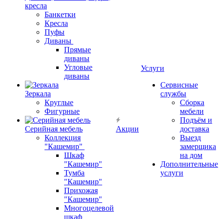
кресла
Банкетки
Кресла
Пуфы
Диваны
Прямые
диваны
Угловые
Услуги
диваны
Сервисные
Зеркала
службы
Круглые
Сборка
Фигурные
мебели
Подъём и
Серийная мебель
Акции
доставка
Коллекция
Выезд
"Кашемир"
замерщика
Шкаф
на дом
"Кашемир"
Дополнительные
Тумба
услуги
"Кашемир"
Прихожая
"Кашемир"
Многоцелевой
шкаф