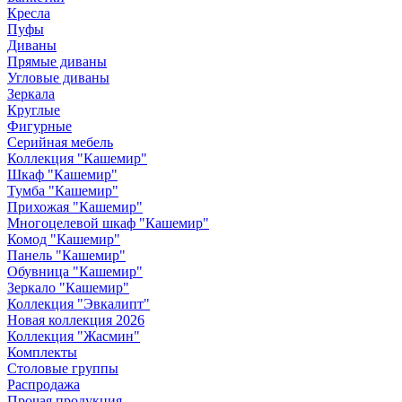
Кресла
Пуфы
Диваны
Прямые диваны
Угловые диваны
Зеркала
Круглые
Фигурные
Серийная мебель
Коллекция "Кашемир"
Шкаф "Кашемир"
Тумба "Кашемир"
Прихожая "Кашемир"
Многоцелевой шкаф "Кашемир"
Комод "Кашемир"
Панель "Кашемир"
Обувница "Кашемир"
Зеркало "Кашемир"
Коллекция "Эвкалипт"
Новая коллекция 2026
Коллекция "Жасмин"
Комплекты
Столовые группы
Распродажа
Прочая продукция