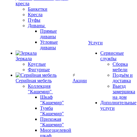
кресла
Банкетки
Кресла
Пуфы
Диваны
Прямые
диваны
Угловые
Услуги
диваны
Сервисные
Зеркала
службы
Круглые
Сборка
Фигурные
мебели
Подъём и
Серийная мебель
Акции
доставка
Коллекция
Выезд
"Кашемир"
замерщика
Шкаф
на дом
"Кашемир"
Дополнительные
Тумба
услуги
"Кашемир"
Прихожая
"Кашемир"
Многоцелевой
шкаф