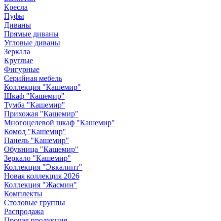
Кресла
Пуфы
Диваны
Прямые диваны
Угловые диваны
Зеркала
Круглые
Фигурные
Серийная мебель
Коллекция "Кашемир"
Шкаф "Кашемир"
Тумба "Кашемир"
Прихожая "Кашемир"
Многоцелевой шкаф "Кашемир"
Комод "Кашемир"
Панель "Кашемир"
Обувница "Кашемир"
Зеркало "Кашемир"
Коллекция "Эвкалипт"
Новая коллекция 2026
Коллекция "Жасмин"
Комплекты
Столовые группы
Распродажа
Прочая продукция