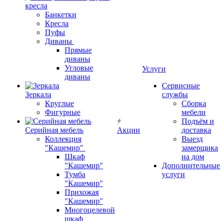
кресла
Банкетки
Кресла
Пуфы
Диваны
Прямые
диваны
Угловые
Услуги
диваны
Сервисные
Зеркала
службы
Круглые
Сборка
Фигурные
мебели
Подъём и
Серийная мебель
Акции
доставка
Коллекция
Выезд
"Кашемир"
замерщика
Шкаф
на дом
"Кашемир"
Дополнительные
Тумба
услуги
"Кашемир"
Прихожая
"Кашемир"
Многоцелевой
шкаф