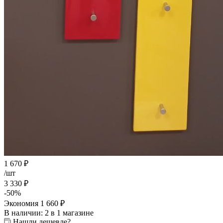
1 670
₽
/шт
3 330
₽
-
50
%
Экономия
1 660
₽
В наличии
: 2
в 1 магазине
Нашли дешевле?