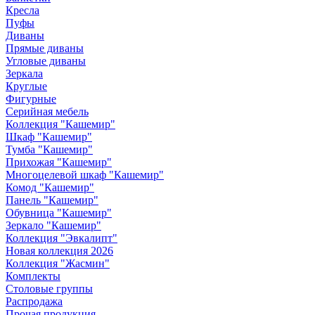
Кресла
Пуфы
Диваны
Прямые диваны
Угловые диваны
Зеркала
Круглые
Фигурные
Серийная мебель
Коллекция "Кашемир"
Шкаф "Кашемир"
Тумба "Кашемир"
Прихожая "Кашемир"
Многоцелевой шкаф "Кашемир"
Комод "Кашемир"
Панель "Кашемир"
Обувница "Кашемир"
Зеркало "Кашемир"
Коллекция "Эвкалипт"
Новая коллекция 2026
Коллекция "Жасмин"
Комплекты
Столовые группы
Распродажа
Прочая продукция