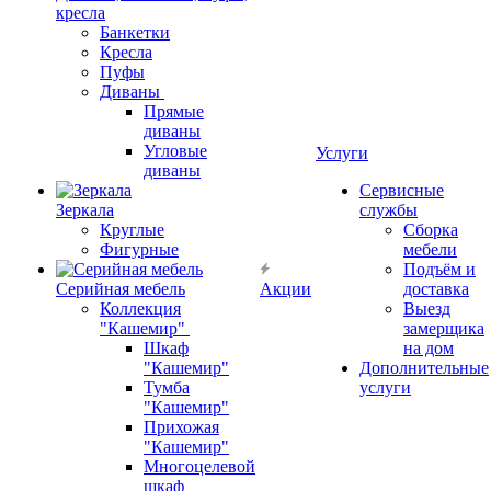
кресла
Банкетки
Кресла
Пуфы
Диваны
Прямые
диваны
Угловые
Услуги
диваны
Сервисные
Зеркала
службы
Круглые
Сборка
Фигурные
мебели
Подъём и
Серийная мебель
Акции
доставка
Коллекция
Выезд
"Кашемир"
замерщика
Шкаф
на дом
"Кашемир"
Дополнительные
Тумба
услуги
"Кашемир"
Прихожая
"Кашемир"
Многоцелевой
шкаф