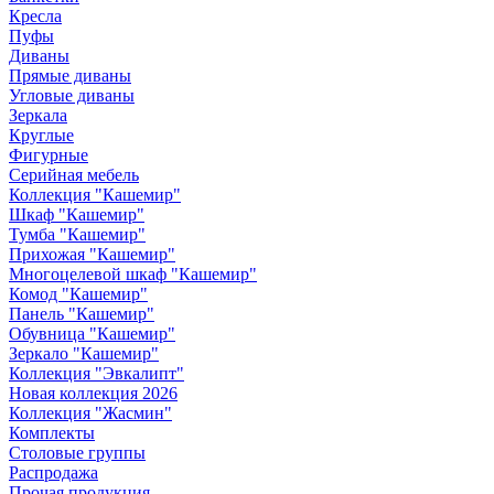
Кресла
Пуфы
Диваны
Прямые диваны
Угловые диваны
Зеркала
Круглые
Фигурные
Серийная мебель
Коллекция "Кашемир"
Шкаф "Кашемир"
Тумба "Кашемир"
Прихожая "Кашемир"
Многоцелевой шкаф "Кашемир"
Комод "Кашемир"
Панель "Кашемир"
Обувница "Кашемир"
Зеркало "Кашемир"
Коллекция "Эвкалипт"
Новая коллекция 2026
Коллекция "Жасмин"
Комплекты
Столовые группы
Распродажа
Прочая продукция