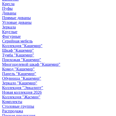
Кресла
Пуфы
Диваны
Прямые диваны
Угловые диваны
Зеркала
Круглые
Фигурные
Серийная мебель
Коллекция "Кашемир"
Шкаф "Кашемир"
Тумба "Кашемир"
Прихожая "Кашемир"
Многоцелевой шкаф "Кашемир"
Комод "Кашемир"
Панель "Кашемир"
Обувница "Кашемир"
Зеркало "Кашемир"
Коллекция "Эвкалипт"
Новая коллекция 2026
Коллекция "Жасмин"
Комплекты
Столовые группы
Распродажа
Прочая продукция