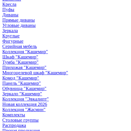
Кресла
Пуфы
Диваны
Прямые диваны
Угловые диваны
Зеркала
Круглые
Фигурные
Серийная мебель
Коллекция "Кашемир"
Шкаф "Кашемир"
Тумба "Кашемир"
Прихожая "Кашемир"
Многоцелевой шкаф "Кашемир"
Комод "Кашемир"
Панель "Кашемир"
Обувница "Кашемир"
Зеркало "Кашемир"
Коллекция "Эвкалипт"
Новая коллекция 2026
Коллекция "Жасмин"
Комплекты
Столовые группы
Распродажа
Прочая продукция