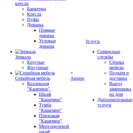
кресла
Банкетки
Кресла
Пуфы
Диваны
Прямые
диваны
Угловые
Услуги
диваны
Сервисные
Зеркала
службы
Круглые
Сборка
Фигурные
мебели
Подъём и
Серийная мебель
Акции
доставка
Коллекция
Выезд
"Кашемир"
замерщика
Шкаф
на дом
"Кашемир"
Дополнительные
Тумба
услуги
"Кашемир"
Прихожая
"Кашемир"
Многоцелевой
шкаф