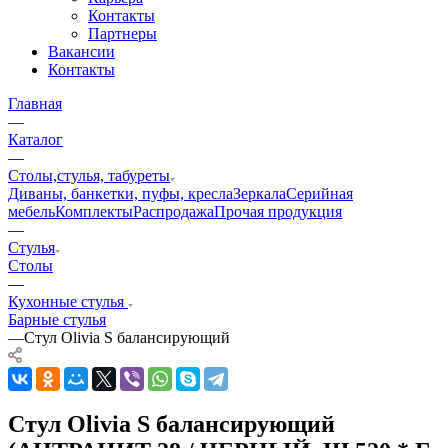
Контакты
Партнеры
Вакансии
Контакты
Главная
—
Каталог
—
Столы,стулья, табуреты
Диваны, банкетки, пуфы, кресла
Зеркала
Серийная
мебель
Комплекты
Распродажа
Прочая продукция
—
Стулья
Столы
—
Кухонные стулья
Барные стулья
—
Стул Olivia S балансирующий
Стул Olivia S балансирующий