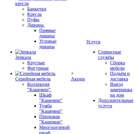
кресла
Банкетки
Кресла
Пуфы
Диваны
Прямые
диваны
Угловые
Услуги
диваны
Сервисные
Зеркала
службы
Круглые
Сборка
Фигурные
мебели
Подъём и
Серийная мебель
Акции
доставка
Коллекция
Выезд
"Кашемир"
замерщика
Шкаф
на дом
"Кашемир"
Дополнительные
Тумба
услуги
"Кашемир"
Прихожая
"Кашемир"
Многоцелевой
шкаф