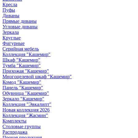
Кресла
Пуфы
Диваны
Прямые диваны
Угловые диваны
Зеркала
Круглые
Фигурные
Серийная мебель
Коллекция "Кашемир"
Шкаф "Кашемир"
Тумба "Кашемир"
Прихожая "Кашемир"
Многоцелевой шкаф "Кашемир"
Комод "Кашемир"
Панель "Кашемир"
Обувница "Кашемир"
Зеркало "Кашемир"
Коллекция "Эвкалипт"
Новая коллекция 2026
Коллекция "Жасмин"
Комплекты
Столовые группы
Распродажа
Прочая продукция