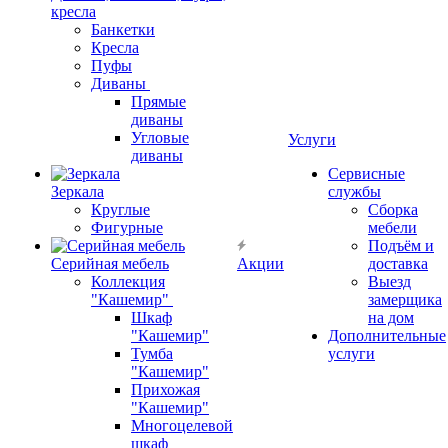
кресла
Банкетки
Кресла
Пуфы
Диваны
Прямые
диваны
Угловые
Услуги
диваны
Сервисные
Зеркала
службы
Круглые
Сборка
Фигурные
мебели
Подъём и
Серийная мебель
Акции
доставка
Коллекция
Выезд
"Кашемир"
замерщика
Шкаф
на дом
"Кашемир"
Дополнительные
Тумба
услуги
"Кашемир"
Прихожая
"Кашемир"
Многоцелевой
шкаф