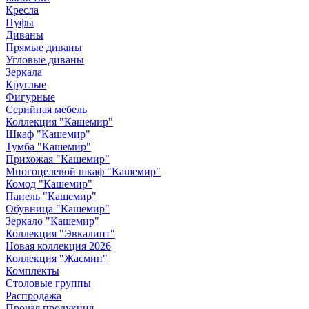
Кресла
Пуфы
Диваны
Прямые диваны
Угловые диваны
Зеркала
Круглые
Фигурные
Серийная мебель
Коллекция "Кашемир"
Шкаф "Кашемир"
Тумба "Кашемир"
Прихожая "Кашемир"
Многоцелевой шкаф "Кашемир"
Комод "Кашемир"
Панель "Кашемир"
Обувница "Кашемир"
Зеркало "Кашемир"
Коллекция "Эвкалипт"
Новая коллекция 2026
Коллекция "Жасмин"
Комплекты
Столовые группы
Распродажа
Прочая продукция