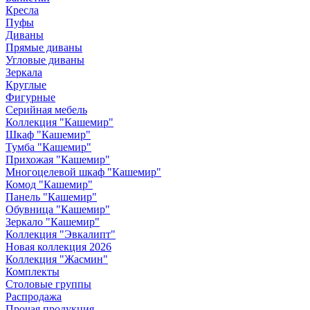
Кресла
Пуфы
Диваны
Прямые диваны
Угловые диваны
Зеркала
Круглые
Фигурные
Серийная мебель
Коллекция "Кашемир"
Шкаф "Кашемир"
Тумба "Кашемир"
Прихожая "Кашемир"
Многоцелевой шкаф "Кашемир"
Комод "Кашемир"
Панель "Кашемир"
Обувница "Кашемир"
Зеркало "Кашемир"
Коллекция "Эвкалипт"
Новая коллекция 2026
Коллекция "Жасмин"
Комплекты
Столовые группы
Распродажа
Прочая продукция