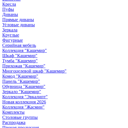
Кресла
Пуфы
Диваны
Прямые диваны
Угловые диваны
Зеркала
Круглые
Фигурные
Серийная мебель
Коллекция "Кашемир"
Шкаф "Кашемир"
Тумба "Кашемир"
Прихожая "Кашемир"
Многоцелевой шкаф "Кашемир"
Комод "Кашемир"
Панель "Кашемир"
Обувница "Кашемир"
Зеркало "Кашемир"
Коллекция "Эвкалипт"
Новая коллекция 2026
Коллекция "Жасмин"
Комплекты
Столовые группы
Распродажа
Прочая продукция