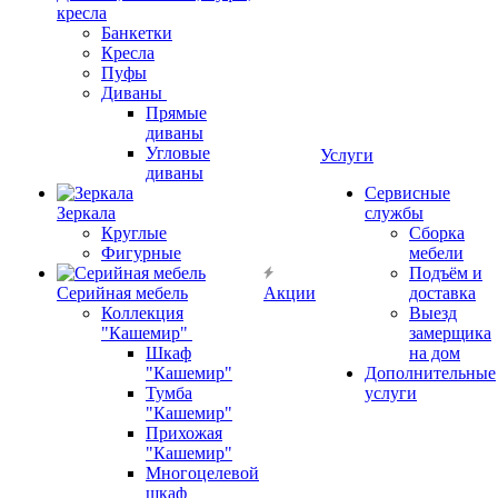
кресла
Банкетки
Кресла
Пуфы
Диваны
Прямые
диваны
Угловые
Услуги
диваны
Сервисные
Зеркала
службы
Круглые
Сборка
Фигурные
мебели
Подъём и
Серийная мебель
Акции
доставка
Коллекция
Выезд
"Кашемир"
замерщика
Шкаф
на дом
"Кашемир"
Дополнительные
Тумба
услуги
"Кашемир"
Прихожая
"Кашемир"
Многоцелевой
шкаф