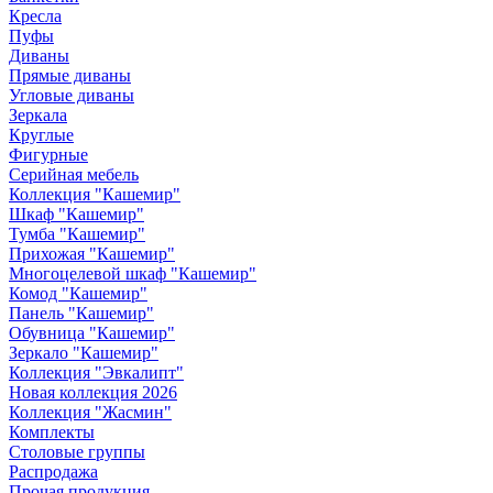
Кресла
Пуфы
Диваны
Прямые диваны
Угловые диваны
Зеркала
Круглые
Фигурные
Серийная мебель
Коллекция "Кашемир"
Шкаф "Кашемир"
Тумба "Кашемир"
Прихожая "Кашемир"
Многоцелевой шкаф "Кашемир"
Комод "Кашемир"
Панель "Кашемир"
Обувница "Кашемир"
Зеркало "Кашемир"
Коллекция "Эвкалипт"
Новая коллекция 2026
Коллекция "Жасмин"
Комплекты
Столовые группы
Распродажа
Прочая продукция