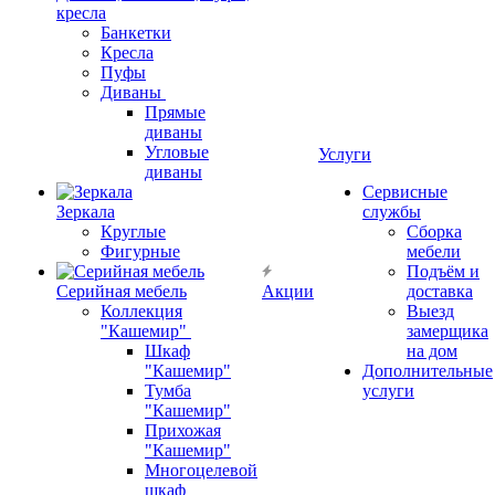
кресла
Банкетки
Кресла
Пуфы
Диваны
Прямые
диваны
Угловые
Услуги
диваны
Сервисные
Зеркала
службы
Круглые
Сборка
Фигурные
мебели
Подъём и
Серийная мебель
Акции
доставка
Коллекция
Выезд
"Кашемир"
замерщика
Шкаф
на дом
"Кашемир"
Дополнительные
Тумба
услуги
"Кашемир"
Прихожая
"Кашемир"
Многоцелевой
шкаф