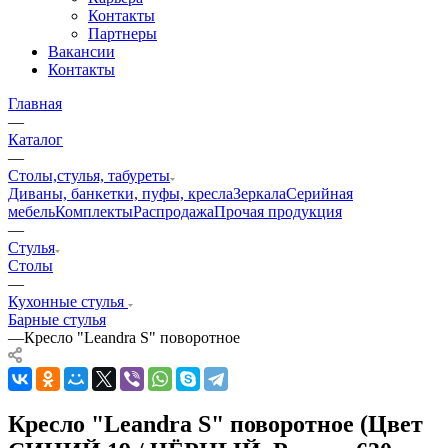
Контакты
Партнеры
Вакансии
Контакты
Главная
—
Каталог
—
Столы,стулья, табуреты
Диваны, банкетки, пуфы, кресла
Зеркала
Серийная
мебель
Комплекты
Распродажа
Прочая продукция
—
Стулья
Столы
—
Кухонные стулья
Барные стулья
—
Кресло "Leandra S" поворотное
Кресло "Leandra S" поворотное (Цвет