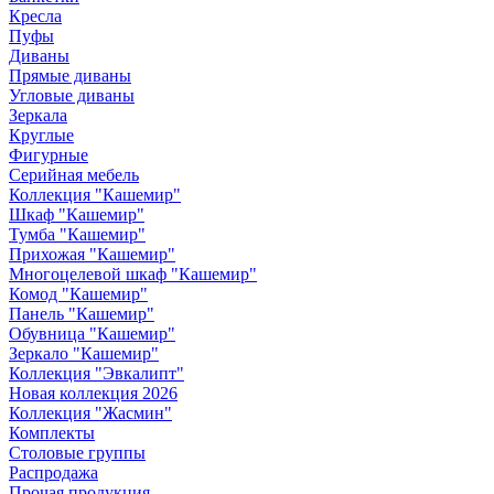
Кресла
Пуфы
Диваны
Прямые диваны
Угловые диваны
Зеркала
Круглые
Фигурные
Серийная мебель
Коллекция "Кашемир"
Шкаф "Кашемир"
Тумба "Кашемир"
Прихожая "Кашемир"
Многоцелевой шкаф "Кашемир"
Комод "Кашемир"
Панель "Кашемир"
Обувница "Кашемир"
Зеркало "Кашемир"
Коллекция "Эвкалипт"
Новая коллекция 2026
Коллекция "Жасмин"
Комплекты
Столовые группы
Распродажа
Прочая продукция