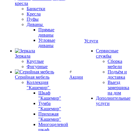
кресла
Банкетки
Кресла
Пуфы
Диваны
Прямые
диваны
Угловые
Услуги
диваны
Сервисные
Зеркала
службы
Круглые
Сборка
Фигурные
мебели
Подъём и
Серийная мебель
Акции
доставка
Коллекция
Выезд
"Кашемир"
замерщика
Шкаф
на дом
"Кашемир"
Дополнительные
Тумба
услуги
"Кашемир"
Прихожая
"Кашемир"
Многоцелевой
шкаф