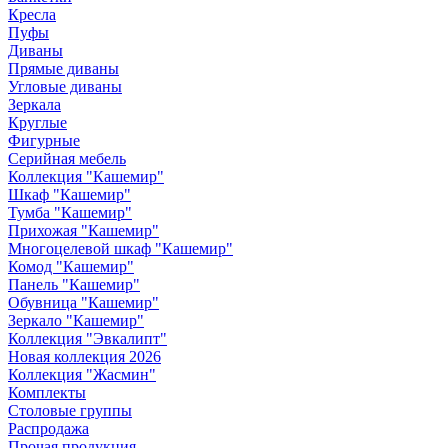
Кресла
Пуфы
Диваны
Прямые диваны
Угловые диваны
Зеркала
Круглые
Фигурные
Серийная мебель
Коллекция "Кашемир"
Шкаф "Кашемир"
Тумба "Кашемир"
Прихожая "Кашемир"
Многоцелевой шкаф "Кашемир"
Комод "Кашемир"
Панель "Кашемир"
Обувница "Кашемир"
Зеркало "Кашемир"
Коллекция "Эвкалипт"
Новая коллекция 2026
Коллекция "Жасмин"
Комплекты
Столовые группы
Распродажа
Прочая продукция