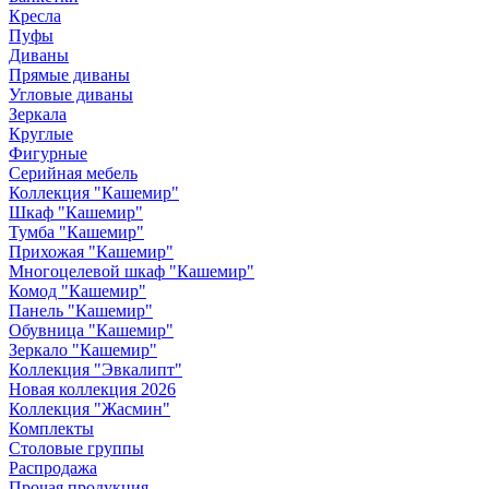
Кресла
Пуфы
Диваны
Прямые диваны
Угловые диваны
Зеркала
Круглые
Фигурные
Серийная мебель
Коллекция "Кашемир"
Шкаф "Кашемир"
Тумба "Кашемир"
Прихожая "Кашемир"
Многоцелевой шкаф "Кашемир"
Комод "Кашемир"
Панель "Кашемир"
Обувница "Кашемир"
Зеркало "Кашемир"
Коллекция "Эвкалипт"
Новая коллекция 2026
Коллекция "Жасмин"
Комплекты
Столовые группы
Распродажа
Прочая продукция