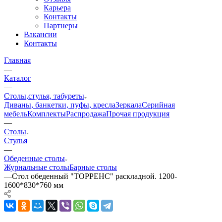
Карьера
Контакты
Партнеры
Вакансии
Контакты
Главная
—
Каталог
—
Столы,стулья, табуреты
Диваны, банкетки, пуфы, кресла
Зеркала
Серийная
мебель
Комплекты
Распродажа
Прочая продукция
—
Столы
Стулья
—
Обеденные столы
Журнальные столы
Барные столы
—
Стол обеденный "ТОРРЕНС" раскладной. 1200-
1600*830*760 мм