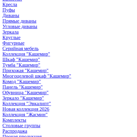
Кресла
Пуфы
Диваны
Прямые диваны
Угловые диваны
Зеркала
Круглые
Фигурные
Серийная мебель
Коллекция "Кашемир"
Шкаф "Кашемир"
Тумба "Кашемир"
Прихожая "Кашемир"
Многоцелевой шкаф "Кашемир"
Комод "Кашемир"
Панель "Кашемир"
Обувница "Кашемир"
Зеркало "Кашемир"
Коллекция "Эвкалипт"
Новая коллекция 2026
Коллекция "Жасмин"
Комплекты
Столовые группы
Распродажа
Прочая продукция