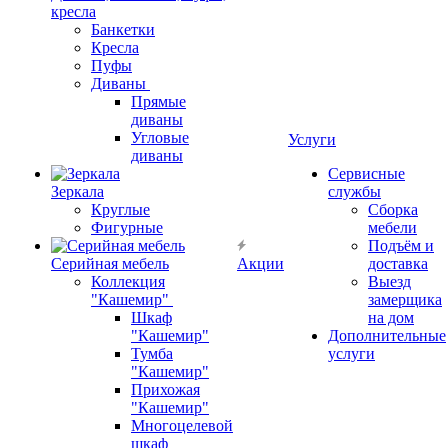
кресла
Банкетки
Кресла
Пуфы
Диваны
Прямые
диваны
Угловые
Услуги
диваны
Сервисные
Зеркала
службы
Круглые
Сборка
Фигурные
мебели
Подъём и
Серийная мебель
Акции
доставка
Коллекция
Выезд
"Кашемир"
замерщика
Шкаф
на дом
"Кашемир"
Дополнительные
Тумба
услуги
"Кашемир"
Прихожая
"Кашемир"
Многоцелевой
шкаф