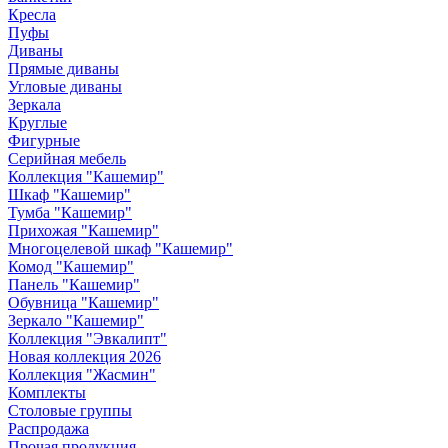
Кресла
Пуфы
Диваны
Прямые диваны
Угловые диваны
Зеркала
Круглые
Фигурные
Серийная мебель
Коллекция "Кашемир"
Шкаф "Кашемир"
Тумба "Кашемир"
Прихожая "Кашемир"
Многоцелевой шкаф "Кашемир"
Комод "Кашемир"
Панель "Кашемир"
Обувница "Кашемир"
Зеркало "Кашемир"
Коллекция "Эвкалипт"
Новая коллекция 2026
Коллекция "Жасмин"
Комплекты
Столовые группы
Распродажа
Прочая продукция