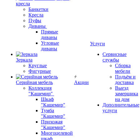
кресла
Банкетки
Кресла
Пуфы
Диваны
Прямые
диваны
Угловые
Услуги
диваны
Сервисные
Зеркала
службы
Круглые
Сборка
Фигурные
мебели
Подъём и
Серийная мебель
Акции
доставка
Коллекция
Выезд
"Кашемир"
замерщика
Шкаф
на дом
"Кашемир"
Дополнительные
Тумба
услуги
"Кашемир"
Прихожая
"Кашемир"
Многоцелевой
шкаф