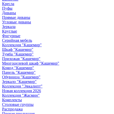
Кресла
Пуфы
Диваны
Прямые диваны
Угловые диваны
Зеркала
Круглые
Фигурные
Серийная мебель
Коллекция "Кашемир"
Шкаф "Кашемир"
Тумба "Кашемир"
Прихожая "Кашемир"
Многоцелевой шкаф "Кашемир"
Комод "Кашемир"
Панель "Кашемир"
Обувница "Кашемир"
Зеркало "Кашемир"
Коллекция "Эвкалипт"
Новая коллекция 2026
Коллекция "Жасмин"
Комплекты
Столовые группы
Распродажа
Прочая продукция