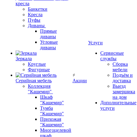
кресла
Банкетки
Кресла
Пуфы
Диваны
Прямые
диваны
Угловые
Услуги
диваны
Сервисные
Зеркала
службы
Круглые
Сборка
Фигурные
мебели
Подъём и
Серийная мебель
Акции
доставка
Коллекция
Выезд
"Кашемир"
замерщика
Шкаф
на дом
"Кашемир"
Дополнительные
Тумба
услуги
"Кашемир"
Прихожая
"Кашемир"
Многоцелевой
шкаф