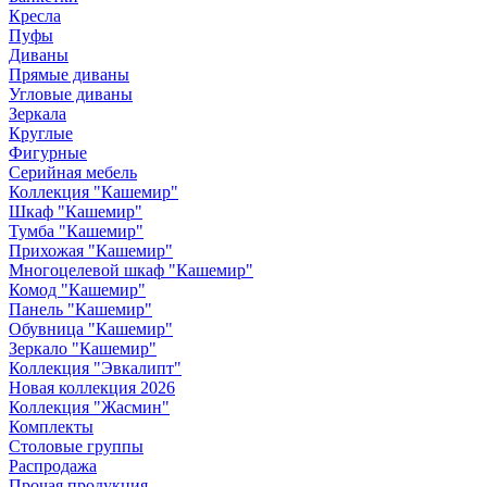
Кресла
Пуфы
Диваны
Прямые диваны
Угловые диваны
Зеркала
Круглые
Фигурные
Серийная мебель
Коллекция "Кашемир"
Шкаф "Кашемир"
Тумба "Кашемир"
Прихожая "Кашемир"
Многоцелевой шкаф "Кашемир"
Комод "Кашемир"
Панель "Кашемир"
Обувница "Кашемир"
Зеркало "Кашемир"
Коллекция "Эвкалипт"
Новая коллекция 2026
Коллекция "Жасмин"
Комплекты
Столовые группы
Распродажа
Прочая продукция