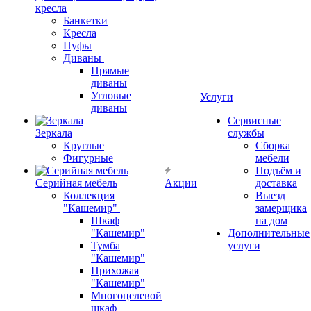
кресла
Банкетки
Кресла
Пуфы
Диваны
Прямые
диваны
Угловые
Услуги
диваны
Сервисные
Зеркала
службы
Круглые
Сборка
Фигурные
мебели
Подъём и
Серийная мебель
Акции
доставка
Коллекция
Выезд
"Кашемир"
замерщика
Шкаф
на дом
"Кашемир"
Дополнительные
Тумба
услуги
"Кашемир"
Прихожая
"Кашемир"
Многоцелевой
шкаф