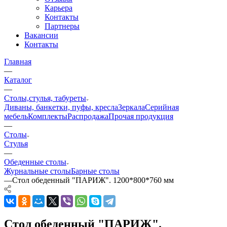
Карьера
Контакты
Партнеры
Вакансии
Контакты
Главная
—
Каталог
—
Столы,стулья, табуреты
Диваны, банкетки, пуфы, кресла
Зеркала
Серийная
мебель
Комплекты
Распродажа
Прочая продукция
—
Столы
Стулья
—
Обеденные столы
Журнальные столы
Барные столы
—
Стол обеденный "ПАРИЖ". 1200*800*760 мм
Стол обеденный "ПАРИЖ".