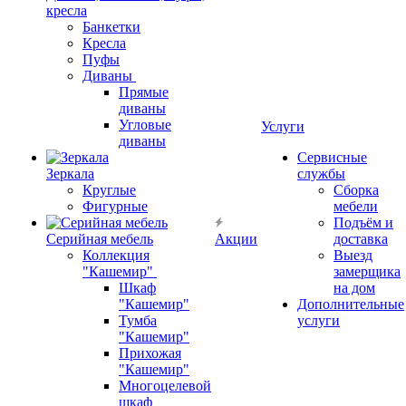
кресла
Банкетки
Кресла
Пуфы
Диваны
Прямые
диваны
Угловые
Услуги
диваны
Сервисные
Зеркала
службы
Круглые
Сборка
Фигурные
мебели
Подъём и
Серийная мебель
Акции
доставка
Коллекция
Выезд
"Кашемир"
замерщика
Шкаф
на дом
"Кашемир"
Дополнительные
Тумба
услуги
"Кашемир"
Прихожая
"Кашемир"
Многоцелевой
шкаф