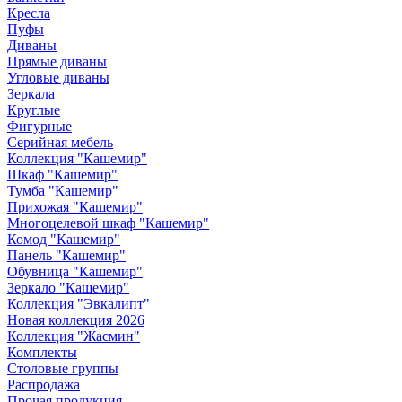
Кресла
Пуфы
Диваны
Прямые диваны
Угловые диваны
Зеркала
Круглые
Фигурные
Серийная мебель
Коллекция "Кашемир"
Шкаф "Кашемир"
Тумба "Кашемир"
Прихожая "Кашемир"
Многоцелевой шкаф "Кашемир"
Комод "Кашемир"
Панель "Кашемир"
Обувница "Кашемир"
Зеркало "Кашемир"
Коллекция "Эвкалипт"
Новая коллекция 2026
Коллекция "Жасмин"
Комплекты
Столовые группы
Распродажа
Прочая продукция