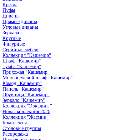
Кресла
Пуфы
Диваны
Прямые диваны
Угловые диваны
Зеркала
Круглые
Фигурные
Серийная мебель
Коллекция "Кашемир"
Шкаф "Кашемир"
Тумба "Кашемир"
Прихожая "Кашемир"
Многоцелевой шкаф "Кашемир"
Комод "Кашемир"
Панель "Кашемир"
Обувница "Кашемир"
Зеркало "Кашемир"
Коллекция "Эвкалипт"
Новая коллекция 2026
Коллекция "Жасмин"
Комплекты
Столовые группы
Распродажа
Прочая продукция