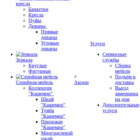
кресла
Банкетки
Кресла
Пуфы
Диваны
Прямые
диваны
Угловые
Услуги
диваны
Сервисные
Зеркала
службы
Круглые
Сборка
Фигурные
мебели
Подъём и
Серийная мебель
Акции
доставка
Коллекция
Выезд
"Кашемир"
замерщика
Шкаф
на дом
"Кашемир"
Дополнительные
Тумба
услуги
"Кашемир"
Прихожая
"Кашемир"
Многоцелевой
шкаф