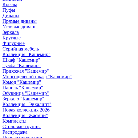
Кресла
Пуфы
Диваны
Прямые диваны
Угловые диваны
Зеркала
Круглые
Фигурные
Серийная мебель
Коллекция "Кашемир"
Шкаф "Кашемир"
Тумба "Кашемир"
Прихожая "Кашемир"
Многоцелевой шкаф "Кашемир"
Комод "Кашемир"
Панель "Кашемир"
Обувница "Кашемир"
Зеркало "Кашемир"
Коллекция "Эвкалипт"
Новая коллекция 2026
Коллекция "Жасмин"
Комплекты
Столовые группы
Распродажа
Прочая продукция