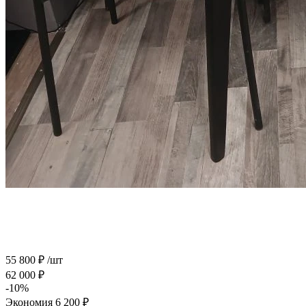
55 800
₽
/шт
62 000
₽
-
10
%
Экономия
6 200
₽