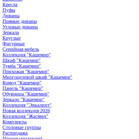
Кресла
Пуфы
Диваны
Прямые диваны
Угловые диваны
Зеркала
Круглые
Фигурные
Серийная мебель
Коллекция "Кашемир"
Шкаф "Кашемир"
Тумба "Кашемир"
Прихожая "Кашемир"
Многоцелевой шкаф "Кашемир"
Комод "Кашемир"
Панель "Кашемир"
Обувница "Кашемир"
Зеркало "Кашемир"
Коллекция "Эвкалипт"
Новая коллекция 2026
Коллекция "Жасмин"
Комплекты
Столовые группы
Распродажа
Прочая продукция