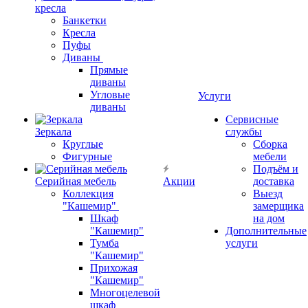
кресла
Банкетки
Кресла
Пуфы
Диваны
Прямые
диваны
Угловые
Услуги
диваны
Сервисные
Зеркала
службы
Круглые
Сборка
Фигурные
мебели
Подъём и
Серийная мебель
Акции
доставка
Коллекция
Выезд
"Кашемир"
замерщика
Шкаф
на дом
"Кашемир"
Дополнительные
Тумба
услуги
"Кашемир"
Прихожая
"Кашемир"
Многоцелевой
шкаф