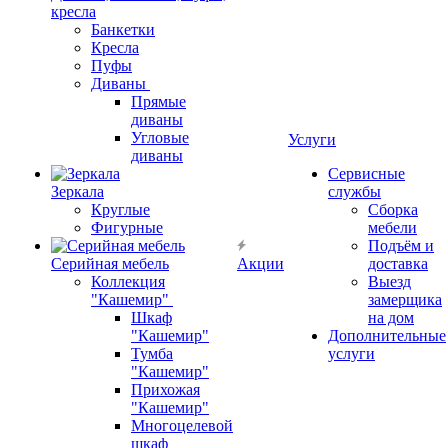
кресла
Банкетки
Кресла
Пуфы
Диваны
Прямые
диваны
Угловые
Услуги
диваны
Сервисные
Зеркала
службы
Круглые
Сборка
Фигурные
мебели
Подъём и
Серийная мебель
Акции
доставка
Коллекция
Выезд
"Кашемир"
замерщика
Шкаф
на дом
"Кашемир"
Дополнительные
Тумба
услуги
"Кашемир"
Прихожая
"Кашемир"
Многоцелевой
шкаф