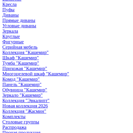
Кресла
Пуфы
Диваны
Прямые диваны
Угловые диваны
Зеркала
Круглые
Фигурные
Серийная мебель
Коллекция "Кашемир"
Шкаф "Кашемир"
Тумба "Кашемир"
Прихожая "Кашемир"
Многоцелевой шкаф "Кашемир"
Комод "Кашемир"
Панель "Кашемир"
Обувница "Кашемир"
Зеркало "Кашемир"
Коллекция "Эвкалипт"
Новая коллекция 2026
Коллекция "Жасмин"
Комплекты
Столовые группы
Распродажа
Прочая продукция