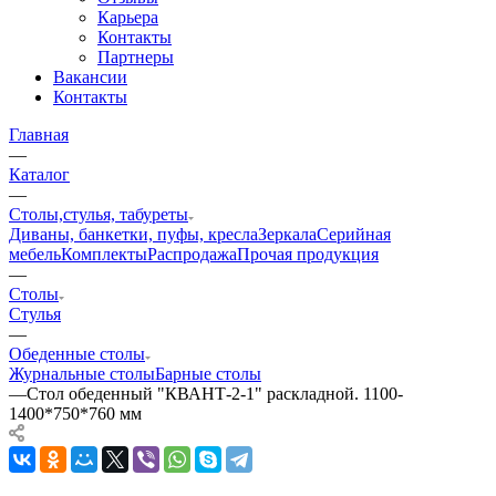
Карьера
Контакты
Партнеры
Вакансии
Контакты
Главная
—
Каталог
—
Столы,стулья, табуреты
Диваны, банкетки, пуфы, кресла
Зеркала
Серийная
мебель
Комплекты
Распродажа
Прочая продукция
—
Столы
Стулья
—
Обеденные столы
Журнальные столы
Барные столы
—
Стол обеденный "КВАНТ-2-1" раскладной. 1100-
1400*750*760 мм