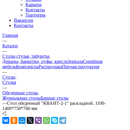
Карьера
Контакты
Партнеры
Вакансии
Контакты
Главная
—
Каталог
—
Столы,стулья, табуреты
Диваны, банкетки, пуфы, кресла
Зеркала
Серийная
мебель
Комплекты
Распродажа
Прочая продукция
—
Столы
Стулья
—
Обеденные столы
Журнальные столы
Барные столы
—
Стол обеденный "КВАНТ-2-1" раскладной. 1100-
1400*750*760 мм