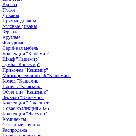
Кресла
Пуфы
Диваны
Прямые диваны
Угловые диваны
Зеркала
Круглые
Фигурные
Серийная мебель
Коллекция "Кашемир"
Шкаф "Кашемир"
Тумба "Кашемир"
Прихожая "Кашемир"
Многоцелевой шкаф "Кашемир"
Комод "Кашемир"
Панель "Кашемир"
Обувница "Кашемир"
Зеркало "Кашемир"
Коллекция "Эвкалипт"
Новая коллекция 2026
Коллекция "Жасмин"
Комплекты
Столовые группы
Распродажа
Прочая продукция