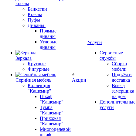
кресла
Банкетки
Кресла
Пуфы
Диваны
Прямые
диваны
Угловые
Услуги
диваны
Сервисные
Зеркала
службы
Круглые
Сборка
Фигурные
мебели
Подъём и
Серийная мебель
Акции
доставка
Коллекция
Выезд
"Кашемир"
замерщика
Шкаф
на дом
"Кашемир"
Дополнительные
Тумба
услуги
"Кашемир"
Прихожая
"Кашемир"
Многоцелевой
шкаф