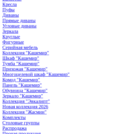
Кресла
Пуфы
Диваны
Прямые диваны
Угловые диваны
Зеркала
Круглые
Фигурные
Серийная мебель
Коллекция "Кашемир"
Шкаф "Кашемир"
Тумба "Кашемир"
Прихожая "Кашемир"
Многоцелевой шкаф "Кашемир"
Комод "Кашемир"
Панель "Кашемир"
Обувница "Кашемир"
Зеркало "Кашемир"
Коллекция "Эвкалипт"
Новая коллекция 2026
Коллекция "Жасмин"
Комплекты
Столовые группы
Распродажа
Прочая продукция