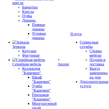
кресла
Банкетки
Кресла
Пуфы
Диваны
Прямые
диваны
Угловые
Услуги
диваны
Сервисные
Зеркала
службы
Круглые
Сборка
Фигурные
мебели
Подъём и
Серийная мебель
Акции
доставка
Коллекция
Выезд
"Кашемир"
замерщика
Шкаф
на дом
"Кашемир"
Дополнительные
Тумба
услуги
"Кашемир"
Прихожая
"Кашемир"
Многоцелевой
шкаф