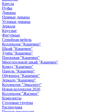
Кресла
Пуфы
Диваны
Прямые диваны
Угловые диваны
Зеркала
Круглые
Фигурные
Серийная мебель
Коллекция "Кашемир"
Шкаф "Кашемир"
Тумба "Кашемир"
Прихожая "Кашемир"
Многоцелевой шкаф "Кашемир"
Комод "Кашемир"
Панель "Кашемир"
Обувница "Кашемир"
Зеркало "Кашемир"
Коллекция "Эвкалипт"
Новая коллекция 2026
Коллекция "Жасмин"
Комплекты
Столовые группы
Распродажа
Прочая продукция