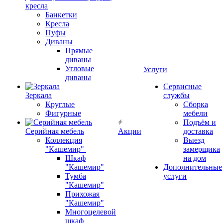
кресла
Банкетки
Кресла
Пуфы
Диваны
Прямые
диваны
Угловые
Услуги
диваны
Сервисные
Зеркала
службы
Круглые
Сборка
Фигурные
мебели
Подъём и
Серийная мебель
Акции
доставка
Коллекция
Выезд
"Кашемир"
замерщика
Шкаф
на дом
"Кашемир"
Дополнительные
Тумба
услуги
"Кашемир"
Прихожая
"Кашемир"
Многоцелевой
шкаф