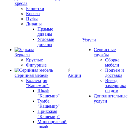
кресла
Банкетки
Кресла
Пуфы
Диваны
Прямые
диваны
Угловые
Услуги
диваны
Сервисные
Зеркала
службы
Круглые
Сборка
Фигурные
мебели
Подъём и
Серийная мебель
Акции
доставка
Коллекция
Выезд
"Кашемир"
замерщика
Шкаф
на дом
"Кашемир"
Дополнительные
Тумба
услуги
"Кашемир"
Прихожая
"Кашемир"
Многоцелевой
шкаф