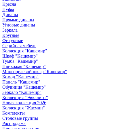
Кресла
Пуфы
Диваны
Прямые диваны
Угловые диваны
Зеркала
Круглые
Фигурные
Серийная мебель
Коллекция "Кашемир"
Шкаф "Кашемир"
Тумба "Кашемир"
Прихожая "Кашемир"
Многоцелевой шкаф "Кашемир"
Комод "Кашемир"
Панель "Кашемир"
Обувница "Кашемир"
Зеркало "Кашемир"
Коллекция "Эвкалипт"
Новая коллекция 2026
Коллекция "Жасмин"
Комплекты
Столовые группы
Распродажа
Прочая продукция