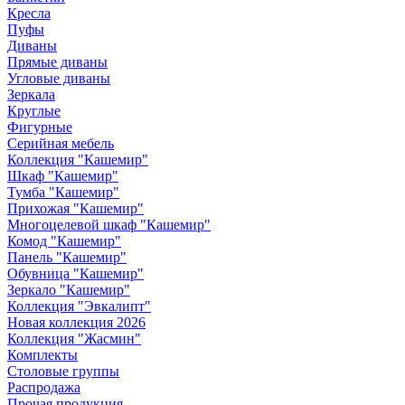
Кресла
Пуфы
Диваны
Прямые диваны
Угловые диваны
Зеркала
Круглые
Фигурные
Серийная мебель
Коллекция "Кашемир"
Шкаф "Кашемир"
Тумба "Кашемир"
Прихожая "Кашемир"
Многоцелевой шкаф "Кашемир"
Комод "Кашемир"
Панель "Кашемир"
Обувница "Кашемир"
Зеркало "Кашемир"
Коллекция "Эвкалипт"
Новая коллекция 2026
Коллекция "Жасмин"
Комплекты
Столовые группы
Распродажа
Прочая продукция