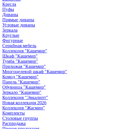
Кресла
Пуфы
Диваны
Прямые диваны
Угловые диваны
Зеркала
Круглые
Фигурные
Серийная мебель
Коллекция "Кашемир"
Шкаф "Кашемир"
Тумба "Кашемир"
Прихожая "Кашемир"
Многоцелевой шкаф "Кашемир"
Комод "Кашемир"
Панель "Кашемир"
Обувница "Кашемир"
Зеркало "Кашемир"
Коллекция "Эвкалипт"
Новая коллекция 2026
Коллекция "Жасмин"
Комплекты
Столовые группы
Распродажа
Прочая продукция