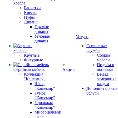
кресла
Банкетки
Кресла
Пуфы
Диваны
Прямые
диваны
Угловые
Услуги
диваны
Сервисные
Зеркала
службы
Круглые
Сборка
Фигурные
мебели
Подъём и
Серийная мебель
Акции
доставка
Коллекция
Выезд
"Кашемир"
замерщика
Шкаф
на дом
"Кашемир"
Дополнительные
Тумба
услуги
"Кашемир"
Прихожая
"Кашемир"
Многоцелевой
шкаф