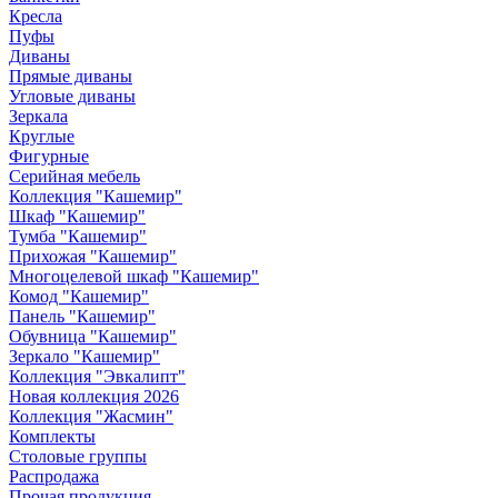
Кресла
Пуфы
Диваны
Прямые диваны
Угловые диваны
Зеркала
Круглые
Фигурные
Серийная мебель
Коллекция "Кашемир"
Шкаф "Кашемир"
Тумба "Кашемир"
Прихожая "Кашемир"
Многоцелевой шкаф "Кашемир"
Комод "Кашемир"
Панель "Кашемир"
Обувница "Кашемир"
Зеркало "Кашемир"
Коллекция "Эвкалипт"
Новая коллекция 2026
Коллекция "Жасмин"
Комплекты
Столовые группы
Распродажа
Прочая продукция