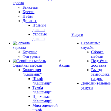
кресла
Банкетки
Кресла
Пуфы
Диваны
Прямые
диваны
Угловые
Услуги
диваны
Сервисные
Зеркала
службы
Круглые
Сборка
Фигурные
мебели
Подъём и
Серийная мебель
Акции
доставка
Коллекция
Выезд
"Кашемир"
замерщика
Шкаф
на дом
"Кашемир"
Дополнительные
Тумба
услуги
"Кашемир"
Прихожая
"Кашемир"
Многоцелевой
шкаф