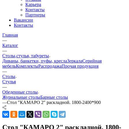
Карьера
Контакты
Партнеры
Вакансии
Контакты
Главная
—
Каталог
—
Столы,стулья, табуреты
Диваны, банкетки, пуфы, кресла
Зеркала
Серийная
мебель
Комплекты
Распродажа
Прочая продукция
—
Столы
Стулья
—
Обеденные столы
Журнальные столы
Барные столы
—
Стол "КАМАРО 2" раскладной. 1800-2400*900
Стол "КАМАРО 2" раскладной. 1800-