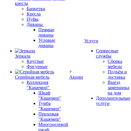
кресла
Банкетки
Кресла
Пуфы
Диваны
Прямые
диваны
Угловые
Услуги
диваны
Сервисные
Зеркала
службы
Круглые
Сборка
Фигурные
мебели
Подъём и
Серийная мебель
Акции
доставка
Коллекция
Выезд
"Кашемир"
замерщика
Шкаф
на дом
"Кашемир"
Дополнительные
Тумба
услуги
"Кашемир"
Прихожая
"Кашемир"
Многоцелевой
шкаф