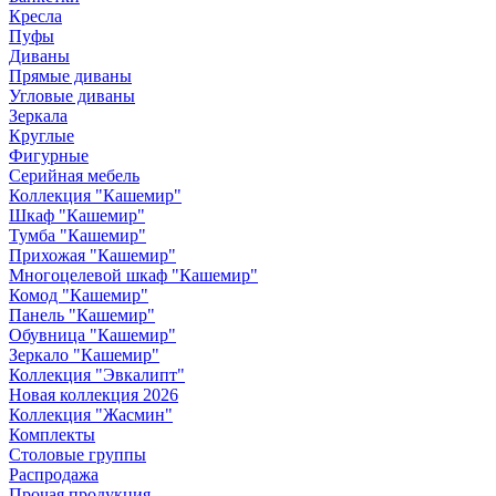
Кресла
Пуфы
Диваны
Прямые диваны
Угловые диваны
Зеркала
Круглые
Фигурные
Серийная мебель
Коллекция "Кашемир"
Шкаф "Кашемир"
Тумба "Кашемир"
Прихожая "Кашемир"
Многоцелевой шкаф "Кашемир"
Комод "Кашемир"
Панель "Кашемир"
Обувница "Кашемир"
Зеркало "Кашемир"
Коллекция "Эвкалипт"
Новая коллекция 2026
Коллекция "Жасмин"
Комплекты
Столовые группы
Распродажа
Прочая продукция